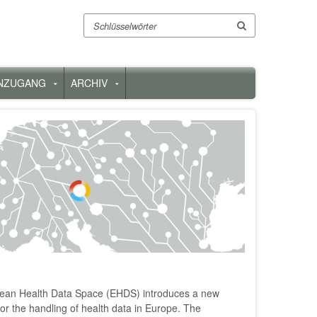
Suche
NZUGANG
ARCHIV
nü
Untermenü
Untermenü
für
für
„Datenzugang“
„Archiv“
ean Health Data Space (EHDS) introduces a new
or the handling of health data in Europe. The