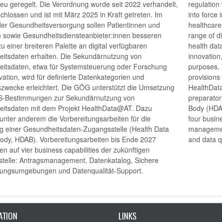
eu geregelt. Die Verordnung wurde seit 2022 verhandelt,
regulation
hlossen und ist mit März 2025 in Kraft getreten. Im
into force 
der Gesundheitsversorgung sollen Patientinnen und
healthcare
n sowie Gesundheitsdiensteanbieter:innen besseren
range of d
 einer breiteren Palette an digital verfügbaren
health dat
itsdaten erhalten. Die Sekundärnutzung von
innovation,
itsdaten, etwa für Systemsteuerung oder Forschung
purposes.
ation, wird für definierte Datenkategorien und
provisions
zwecke erleichtert. Die GÖG unterstützt die Umsetzung
HealthData
S-Bestimmungen zur Sekundärnutzung von
preparator
itsdaten mit dem Projekt HealthData@AT. Dazu
Body (HDAB
unter anderem die Vorbereitungsarbeiten für die
four busine
ng einer Gesundheitsdaten-Zugangsstelle (Health Data
managemen
ody, HDAB). Vorbereitungsarbeiten bis Ende 2027
and data q
en auf vier business capabilities der zukünftigen
telle: Antragsmanagement, Datenkatalog, Sichere
tungsumgebungen und Datenqualität-Support.
ATION
LINKS