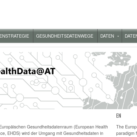
ENSTRATEGIE
GESUNDHEITSDATENWEGE
DATEN
DATE
Unterme
für
„Daten“
EN
Europäischen Gesundheitsdatenraum (European Health
The Europ
ce, EHDS) wird der Umgang mit Gesundheitsdaten in
paradigm f