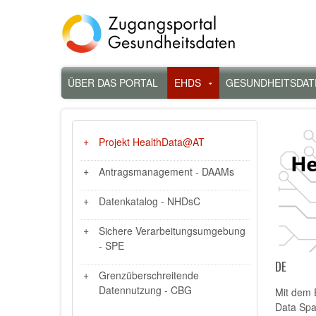
Direkt
zum
Inhalt
Hauptnavigation
ÜBER DAS PORTAL
EHDS
GESUNDHEITSDAT
Untermenü
für
„EHDS“
ZWEITE
Projekt HealthData@AT
MENÜEBENE
HAUPTNAVIGATION
Antragsmanagement - DAAMs
Datenkatalog - NHDsC
Sichere Verarbeitungsumgebung
- SPE
DE
Grenzüberschreitende
Datennutzung - CBG
Mit dem 
Data Spa