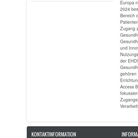
Europa n
2024 besc
Bereich 
Patiente
Zugang zu
Gesundhe
Gesundhe
und Innov
Nutzungs
der EHD
Gesundhe
gehören 
Errichtu
Access B
fokussier
Zugangss
Verarbei
KONTAKTINFORMATION
INFORM