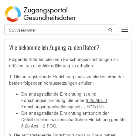
Direkt
zum
Inhalt
Suche
Toggl
navig
Wie bekomme ich Zugang zu den Daten?
Folgende Kriterien sind von Forschungseinrichtungen zu
erfüllen, um eine Akkreditierung zu erhalten:
1. Die antragstellende Einrichtung muss zumindest
eine
der
beiden folgenden Voraussetzungen erfüllen:
Die antragstellende Einrichtung ist eine
Forschungseinrichtung, die unter
§ 2c Abs. 1
Forschungsorganisationsgesetz
- FOG fällt.
Die antragstellende Einrichtung entspricht der
Definition einer wissenschaftlichen Einrichtung gemäß
§ 2b Abs. 12 FOG.
2. Die antragstellende Einrichtung muss in ihrem mittels